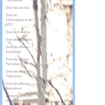
/ distribution
Droit des services
Droit de
l'informatique et des
NTIC
Droit de l'industrie
Droit des transports
Droit des affaires -
Entreprises
Droit des affaires -
Particuliers
Droit des affaires -
Fédérations
Droit des affaires -
Assocations
Contentieux et pré-
contentieux