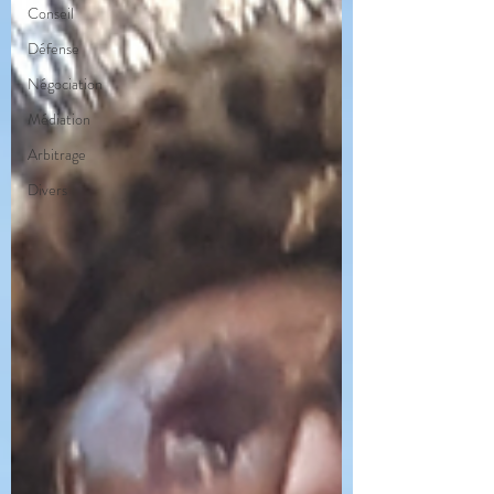
Conseil
Défense
Négociation
Médiation
Arbitrage
Divers