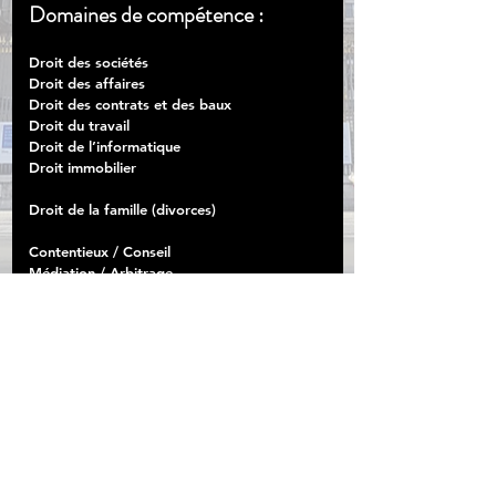
Domaines de compétence :
Droit des sociétés
Droit des affaires
Droit des contrats et
des baux
Droit du travail
Droit de l’informatique
Droit immobilier
Droit de la famille (divorces)
Contentieux / Conseil
Médiation / Arbitrage
Mentions légales
Alice Thévenard Avocat
58, rue des Vignes - 75016 Paris
06 62 31 36 80