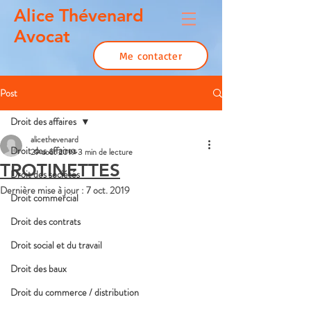
Alice Thévenard
Avocat
Me contacter
Post
Droit des affaires
alicethevenard
Droit des affaires
29 août 2019
3 min de lecture
TROTINETTES
Droit des sociétés
Dernière mise à jour :
7 oct. 2019
Droit commercial
Droit des contrats
Droit social et du travail
Droit des baux
Droit du commerce / distribution