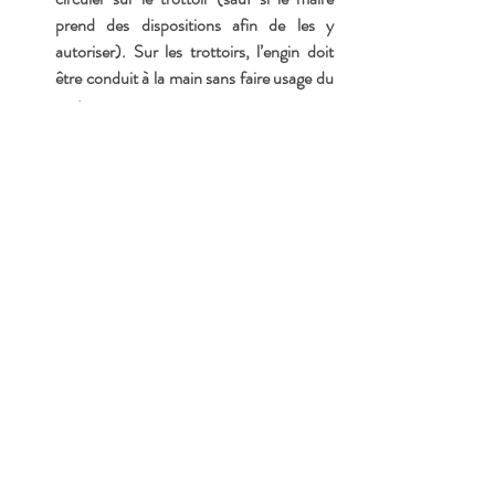
prend des dispositions afin de les y 
autoriser). Sur les trottoirs, l’engin doit 
être conduit à la main sans faire usage du 
moteur.
En agglomération, ils ont obligation de 
circuler sur les pistes et bandes cyclables 
lorsqu’il y en a. A défaut, ils peuvent 
circuler sur les routes dont la vitesse 
maximale autorisée est inférieure ou égale 
à 50 km/h.
Hors agglomération, leur circulation est 
interdite sur la chaussée, elle est 
strictement limitée aux voies vertes et aux 
pistes cyclables.
Le stationnement sur un trottoir n’est 
possible que s’ils ne gênent pas la 
circulation des piétons. La loi mobilités 
permettra aux maires d’édicter des règles 