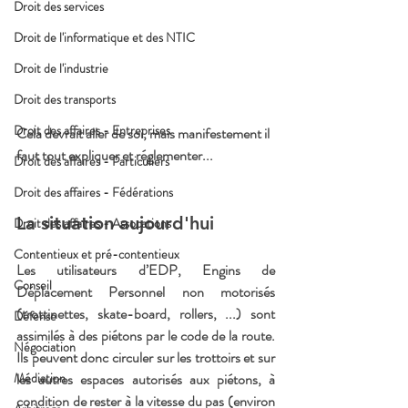
Droit des services
Droit de l'informatique et des NTIC
Droit de l'industrie
Droit des transports
Droit des affaires - Entreprises
Cela devrait aller de soi, mais manifestement il 
faut tout expliquer et réglementer...
Droit des affaires - Particuliers
Droit des affaires - Fédérations
La situation aujourd'hui
Droit des affaires - Assocations
Contentieux et pré-contentieux
Les utilisateurs d’EDP, Engins de 
Conseil
Déplacement Personnel non motorisés  
(trottinettes, skate-board, rollers, ...) sont 
Défense
assimilés à des piétons par le code de la route. 
Négociation
Ils peuvent donc circuler sur les trottoirs et sur 
les autres espaces autorisés aux piétons, à 
Médiation
condition de rester à la vitesse du pas (environ 