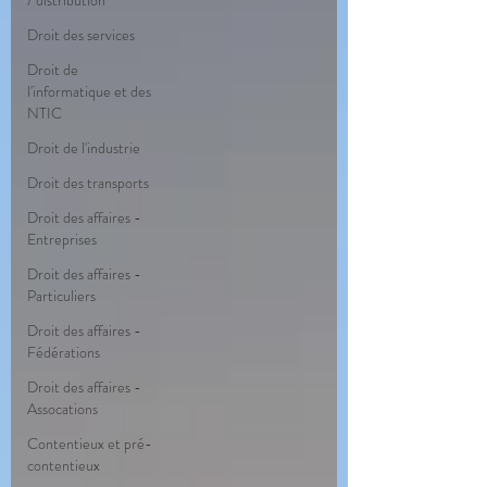
/ distribution
Droit des services
Droit de
l'informatique et des
NTIC
Droit de l'industrie
Droit des transports
Droit des affaires -
Entreprises
Droit des affaires -
Particuliers
Droit des affaires -
Fédérations
Droit des affaires -
Assocations
Contentieux et pré-
contentieux