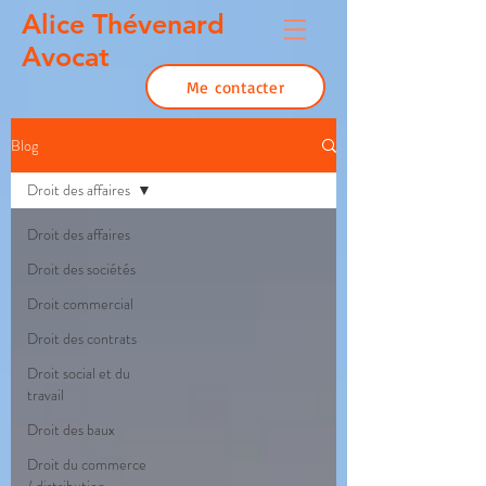
Alice Thévenard
Avocat
Me contacter
Blog
Droit des affaires
Droit des affaires
Droit des sociétés
Droit commercial
Droit des contrats
Droit social et du
travail
Droit des baux
Droit du commerce